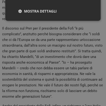
Per Mandelli la farmacia dei servizi ben si sposa con la
missione di costruire una sanità di prossimità, “credo che in
MOSTRA DETTAGLI
questi anni la farmacia lo abbia già dimostrato e in parte
realizzato”.
Necessari
Marketing
Il discorso sul Pnrr per il presidente della Fofi “è più
complicato”, anzitutto perché bisogna considerare che “i soldi
che ci dà l’Europa se da una parte rappresentano un’occasione
straordinaria, dall’altra sono un macigno sul nostro futuro, visto
che gran parte di quei soldi andranno restituiti”. Si tratta quindi,
Necessari
Marketing
ha chiarito Mandelli, “di un investimento che dovrà dare una
risposta anche economica al Paese”. “Io – ha proseguito
I cookie necessari contribuiscono a rendere fruibile il
sito web abilitandone funzionalità di base quali la
Mandelli – credo che non debba essere un tabù parlare di
navigazione sulle pagine e l'accesso alle aree
economia in sanità, di risparmi e appropriatezza. Ne vale la
protette del sito. Il sito web non è in grado di
funzionare correttamente senza questi cookie.
sostenibilità del sistema e quindi la possibilità di continuare ad
erogare le prestazioni. Ne vale il futuro dei nostri figli, perché se
FORNITORE /
NOME
SCADENZA
DES
DOMINIO
la riforma non funziona, rischiamo solo di lasciare un debito
_ga_02W55TQLH1
.quotidianosanita.it
1 anno 1
Ques
enorme alle generazioni future”.
mese
viene
da G