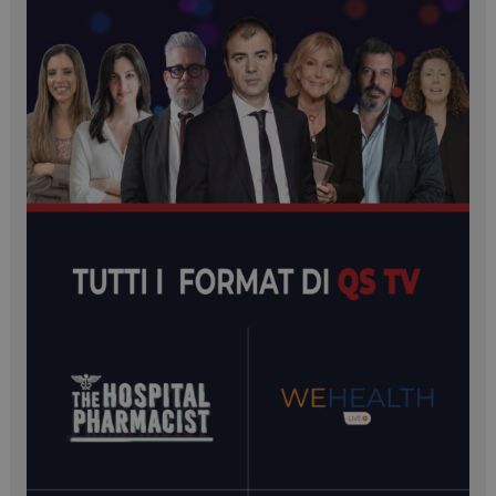
__Secure-YNID
.youtube.com
5 mesi 4
settimane
__Secure-ROLLOUT_TOKEN
.youtube.com
5 mesi 4