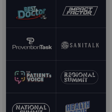
settimane
YSC
Sessione
Google LLC
.youtube.com
VISITOR_INFO1_LIVE
5 mesi 4
Google LLC
settimane
.youtube.com