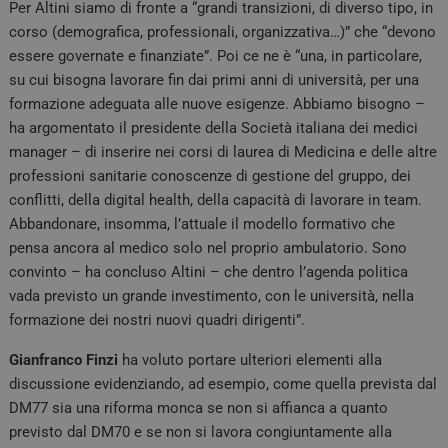
Per Altini siamo di fronte a “grandi transizioni, di diverso tipo, in
corso (demografica, professionali, organizzativa…)” che “devono
essere governate e finanziate”. Poi ce ne è “una, in particolare,
su cui bisogna lavorare fin dai primi anni di università, per una
formazione adeguata alle nuove esigenze. Abbiamo bisogno –
ha argomentato il presidente della Società italiana dei medici
manager – di inserire nei corsi di laurea di Medicina e delle altre
professioni sanitarie conoscenze di gestione del gruppo, dei
conflitti, della digital health, della capacità di lavorare in team.
Abbandonare, insomma, l’attuale il modello formativo che
pensa ancora al medico solo nel proprio ambulatorio. Sono
convinto – ha concluso Altini – che dentro l’agenda politica
vada previsto un grande investimento, con le università, nella
formazione dei nostri nuovi quadri dirigenti”.
Gianfranco Finzi
ha voluto portare ulteriori elementi alla
discussione evidenziando, ad esempio, come quella prevista dal
DM77 sia una riforma monca se non si affianca a quanto
previsto dal DM70 e se non si lavora congiuntamente alla