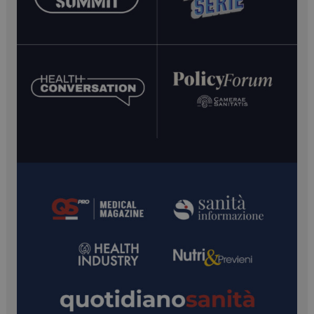
tracking-sites-ironfish-
tv.quotidianosanita.it
4
tracking-named-enable
settimane
2 giorni