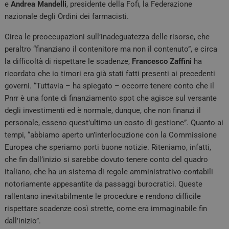
e
Andrea Mandelli
, presidente della Fofi, la Federazione
nazionale degli Ordini dei farmacisti.
Circa le preoccupazioni sull’inadeguatezza delle risorse, che
peraltro “finanziano il contenitore ma non il contenuto”, e circa
la difficoltà di rispettare le scadenze,
Francesco Zaffini
ha
ricordato che io timori era già stati fatti presenti ai precedenti
governi. “Tuttavia – ha spiegato – occorre tenere conto che il
Pnrr è una fonte di finanziamento spot che agisce sul versante
degli investimenti ed è normale, dunque, che non finanzi il
personale, esseno quest’ultimo un costo di gestione”. Quanto ai
tempi, “abbiamo aperto un’interlocuzione con la Commissione
Europea che speriamo porti buone notizie. Riteniamo, infatti,
che fin dall’inizio si sarebbe dovuto tenere conto del quadro
italiano, che ha un sistema di regole amministrativo-contabili
notoriamente appesantite da passaggi burocratici. Queste
rallentano inevitabilmente le procedure e rendono difficile
rispettare scadenze così strette, come era immaginabile fin
dall’inizio”.