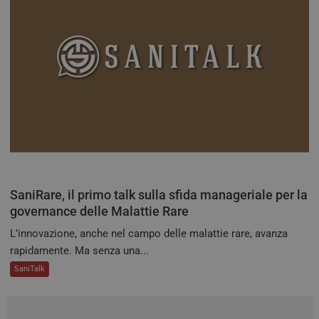
gara
rich
sess
navi
visi
semp
dall
serv
clust
_ga
1 anno 1
Ques
Google LLC
mese
cook
.quotidianosanita.it
asso
Goo
Univ
Anal
un
aggi
signi
SaniRare, il primo talk sulla sfida manageriale per la
servi
anali
governance delle Malattie Rare
com
utili
L’innovazione, anche nel campo delle malattie rare, avanza
Goog
cook
rapidamente. Ma senza una...
utili
dist
SaniTalk
utent
asse
num
gene
modo