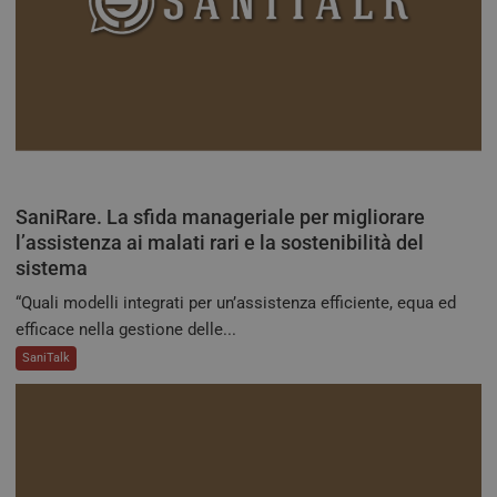
ironfish-tracking-
settimane
impo
enable
2 giorni
dall
per a
sist
trac
ano
ARRAffinity
Sessione
Ques
Microsoft
vien
Corporation
dai 
.tv.quotidianosanita.it
esegu
piat
clo
Azur
SaniRare. La sfida manageriale per migliorare
utili
bila
l’assistenza ai malati rari e la sostenibilità del
del 
sistema
assic
richi
pagi
“Quali modelli integrati per un’assistenza efficiente, equa ed
visit
efficace nella gestione delle...
ven
inst
SaniTalk
stes
qual
sess
navi
CookieScriptConsent
5 mesi 3
Ques
CookieScript
settimane
viene
tv.quotidianosanita.it
dal s
Cook