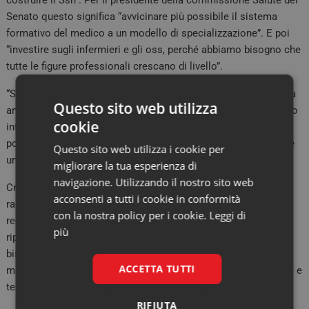
costruire il Ssn”. Per il presidente della commissione Salute del
Senato questo significa “avvicinare più possibile il sistema
formativo del medico a un modello di specializzazione”. E poi
“investire sugli infermieri e gli oss, perché abbiamo bisogno che
tutte le figure professionali crescano di livello”.
“Siamo consapevoli che la salute è una materia complessa ma
Questo sito web utilizza
anche importante”, ha concluso Zaffini. “Per questo lavoreremo
cookie
intensamente, cercando la maggiore convergenza politica
possibile, convinti che la salute non debba e non possa essere
Questo sito web utilizza i cookie per
un luogo di scontro politico”.
migliorare la tua esperienza di
navigazione. Utilizzando il nostro sito web
Critico ma ottimista
Andrea Mandelli
. “Il DM77 dovrebbe
acconsenti a tutti i cookie in conformità
rappresentare un punto di svolta per l’organizzazione sanitaria,
con la nostra policy per i cookie.
Leggi di
recependo le lezioni derivanti dal Covid allo scopo non solo di
più
riprogrammare l’assistenza territoriale, che sicuramente ha
bisogno di figure professionali che siano in grado intersecarsi,
ACCETTA TUTTI
ma anche portando a compimento quell’integrazione ospedale e
territorio di cui da tempo si parla”.
RIFIUTA