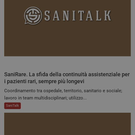
Scri
ricor
pref
cons
cook
visit
nece
bann
cook
Cook
Scri
funz
corr
tracking-sites-
tv.quotidianosanita.it
4
Ques
ironfish-session-id
settimane
impo
2 giorni
dall
per 
SaniRare. La sfida della continuità assistenziale per
un i
i pazienti rari, sempre più longevi
gene
visit
Coordinamento tra ospedale, territorio, sanitario e sociale;
ARRAffinitySameSite
Sessione
Quan
Microsoft
lavoro in team multidisciplinari; utilizzo...
utili
Corporation
Micr
.tv.quotidianosanita.it
SaniTalk
com
piat
hosti
abili
bila
del c
ques