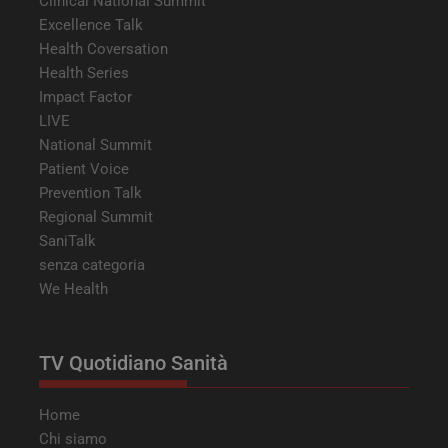
Clinical National Summit
visit
ven
Excellence Talk
inst
Health Coversation
stes
qual
Health Series
sess
navi
Impact Factor
LIVE
CookieScriptConsent
5 mesi 3
Ques
CookieScript
settimane
viene
tv.quotidianosanita.it
National Summit
dal s
Cook
Patient Voice
Scri
ricor
Prevention Talk
pref
Regional Summit
cons
cook
SaniTalk
visit
nece
senza categoria
bann
We Health
cook
Cook
Scri
funz
corr
TV Quotidiano Sanità
tracking-sites-
tv.quotidianosanita.it
4
Ques
ironfish-session-id
settimane
impo
2 giorni
dall
Home
per 
un i
Chi siamo
gene