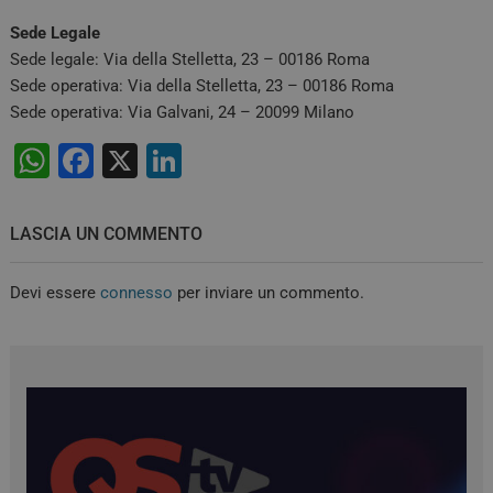
Sede Legale
Sede legale: Via della Stelletta, 23 – 00186 Roma
Sede operativa: Via della Stelletta, 23 – 00186 Roma
Sede operativa: Via Galvani, 24 – 20099 Milano
W
F
X
Li
h
a
n
at
c
k
LASCIA UN COMMENTO
s
e
e
A
b
dI
Devi essere
connesso
per inviare un commento.
p
o
n
p
o
k