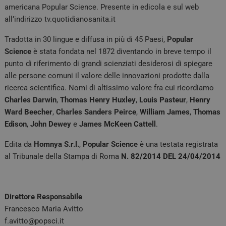
americana Popular Science. Presente in edicola e sul web
all’indirizzo tv.quotidianosanita.it
Tradotta in 30 lingue e diffusa in più di 45 Paesi,
Popular
Science
è stata fondata nel 1872 diventando in breve tempo il
punto di riferimento di grandi scienziati desiderosi di spiegare
alle persone comuni il valore delle innovazioni prodotte dalla
ricerca scientifica. Nomi di altissimo valore fra cui ricordiamo
Charles Darwin
,
Thomas Henry Huxley
,
Louis Pasteur
,
Henry
Ward Beecher
,
Charles Sanders Peirce
,
William James
,
Thomas
Edison
,
John Dewey
e
James McKeen Cattell
.
Edita da
Homnya S.r.l.
,
Popular Science
è una testata registrata
al Tribunale della Stampa di Roma
N.
82
/2014 DEL
24/04/2014
Direttore Responsabile
Francesco Maria Avitto
f.avitto@popsci.it