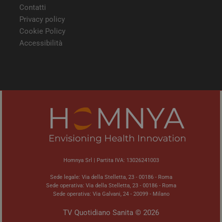
visit
Contatti
Privacy policy
ARRAffinitySameSite
Sessione
Quan
Microsoft
utili
Corporation
Cookie Policy
Micr
.tv.quotidianosanita.it
com
Accessibilità
piat
hosti
abili
bila
del c
ques
gara
rich
sess
navi
visi
semp
dall
serv
clust
_ga
1 anno 1
Ques
Google LLC
Homnya Srl | Partita IVA: 13026241003
mese
cook
.quotidianosanita.it
asso
Sede legale: Via della Stelletta, 23 - 00186 - Roma
Goo
Sede operativa: Via della Stelletta, 23 - 00186 - Roma
Univ
Anal
Sede operativa: Via Galvani, 24 - 20099 - Milano
un
aggi
TV Quotidiano Sanita © 2026
signi
servi