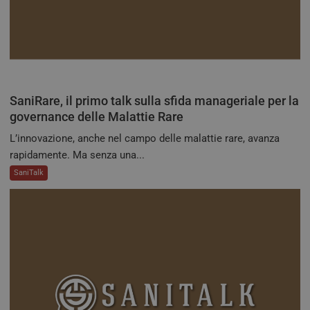
sist
trac
ano
ARRAffinity
Sessione
Ques
Microsoft
vien
Corporation
dai 
.tv.quotidianosanita.it
esegu
piat
clo
SaniRare, il primo talk sulla sfida manageriale per la
Azur
utili
governance delle Malattie Rare
bila
del 
L’innovazione, anche nel campo delle malattie rare, avanza
assic
richi
rapidamente. Ma senza una...
pagi
visit
SaniTalk
ven
inst
stes
qual
sess
navi
CookieScriptConsent
5 mesi 3
Ques
CookieScript
settimane
viene
tv.quotidianosanita.it
dal s
Cook
Scri
ricor
pref