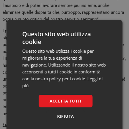
l’auspicio è di poter lavorare sempre più insieme, anche
eliminare quelle disparità che, purtroppo, rappresentano ancora
oggi un punto critico del nostro servizio sanitario”.
I passi da compiere, insomma, restano tanti. Ma questo non
Questo sito web utilizza
significa che molti, e significativi, non ne siano già stati fatti. Il
cookie
punto è migliorare, sempre. “Dal DL del 2021 sulle malattie rare
Questo sito web utilizza i cookie per
ad oggi abbiamo assistito a molte iniziative che oggi rendono
migliorare la tua esperienza di
l’Italia tra i Paesi più all’avanguardia in Europa in questo campo”,
navigazione. Utilizzando il nostro sito web
ha ricordato Giuseppe Limongelli. Tra gli aspetti su cui
acconsenti a tutti i cookie in conformità
continuare a puntare resta, invece, anche “la formazione –
con la nostra policy per i cookie.
Leggi di
universitaria e post-universitaria – e la sensibilizzazione, perché
più
possiamo avere la migliore organizzazione e le migliori reti
possibili, ma se non aumentiamo le conoscenze e l’attenzione
sulle malattie rare di tutti gli operatori – medici, ma anche
ACCETTA TUTTI
infermieri, farmacisti, biologi, amministrativi e altre – noi non
avremo mai una rete che funziona davvero”.
RIFIUTA
Lucia Conti