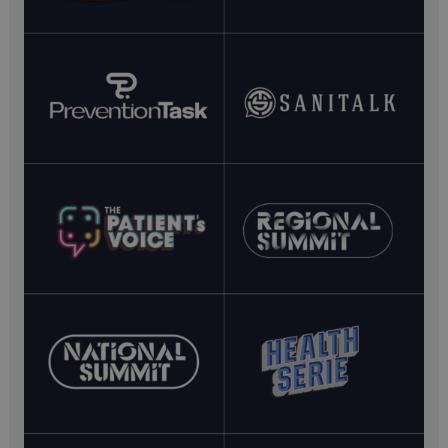
__Secure-YNID
.youtube.com
5 mesi 4
settimane
__Secure-ROLLOUT_TOKEN
.youtube.com
5 mesi 4
settimane