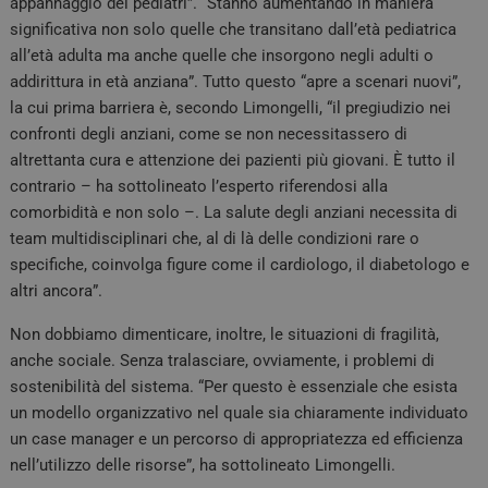
appannaggio dei pediatri”. “Stanno aumentando in maniera
significativa non solo quelle che transitano dall’età pediatrica
all’età adulta ma anche quelle che insorgono negli adulti o
addirittura in età anziana”. Tutto questo “apre a scenari nuovi”,
la cui prima barriera è, secondo Limongelli, “il pregiudizio nei
confronti degli anziani, come se non necessitassero di
altrettanta cura e attenzione dei pazienti più giovani. È tutto il
contrario – ha sottolineato l’esperto riferendosi alla
comorbidità e non solo –. La salute degli anziani necessita di
team multidisciplinari che, al di là delle condizioni rare o
specifiche, coinvolga figure come il cardiologo, il diabetologo e
altri ancora”.
Non dobbiamo dimenticare, inoltre, le situazioni di fragilità,
anche sociale. Senza tralasciare, ovviamente, i problemi di
sostenibilità del sistema. “Per questo è essenziale che esista
un modello organizzativo nel quale sia chiaramente individuato
un case manager e un percorso di appropriatezza ed efficienza
nell’utilizzo delle risorse”, ha sottolineato Limongelli.