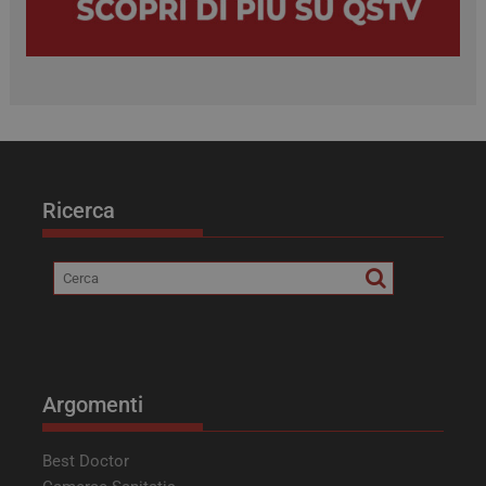
tracking-sites-ironfish-
tv.quotidianosanita.it
4
tracking-named-enable
settimane
2 giorni
Ricerca
Argomenti
Best Doctor