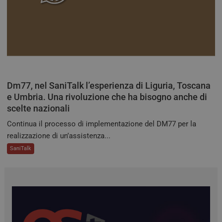
cons
cook
visit
nece
bann
cook
Cook
Scri
funz
corr
tracking-sites-
tv.quotidianosanita.it
4
Ques
Dm77, nel SaniTalk l’esperienza di Liguria, Toscana
ironfish-session-id
settimane
impo
2 giorni
dall
e Umbria. Una rivoluzione che ha bisogno anche di
per 
scelte nazionali
un i
gene
visit
Continua il processo di implementazione del DM77 per la
realizzazione di un’assistenza...
ARRAffinitySameSite
Sessione
Quan
Microsoft
utili
Corporation
SaniTalk
Micr
.tv.quotidianosanita.it
com
piat
hosti
abili
bila
del c
ques
gara
rich
sess