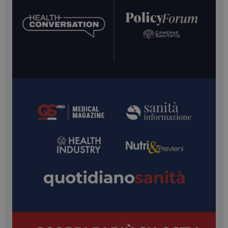
YSC
Sessione
Google LLC
.youtube.com
VISITOR_INFO1_LIVE
5 mesi 4
Google LLC
settimane
.youtube.com