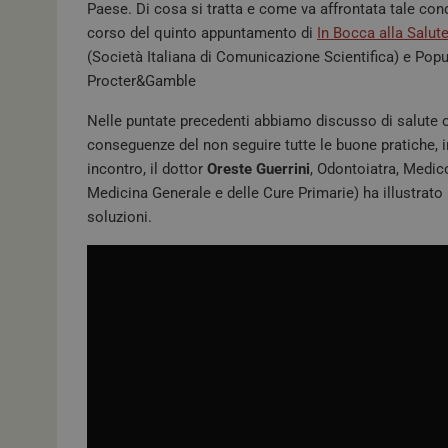
Paese. Di cosa si tratta e come va affrontata tale c
corso del quinto appuntamento di
In Bocca alla Salut
(Società Italiana di Comunicazione Scientifica) e Popu
Procter&Gamble
Nelle puntate precedenti abbiamo discusso di salute or
conseguenze del non seguire tutte le buone pratiche, in 
incontro, il dottor
Oreste Guerrini
, Odontoiatra, Medic
Medicina Generale e delle Cure Primarie) ha illustrato l
soluzioni.