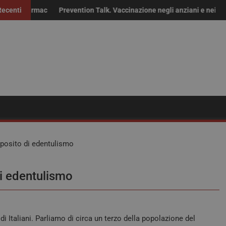
armaci fuori brevetto: “Non solo risparmio, servono continuità delle 
Recenti
Prevention Talk. Vaccinazione negli anziani e nei fragili: “S
R
roposito di edentulismo
di edentulismo
di Italiani. Parliamo di circa un terzo della popolazione del