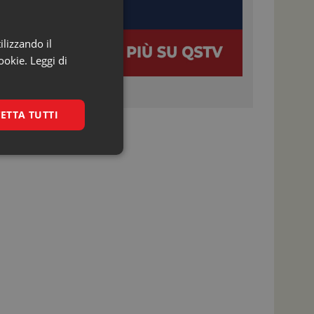
ilizzando il
ookie.
Leggi di
ETTA TUTTI
igazione sulle pagine
kie.