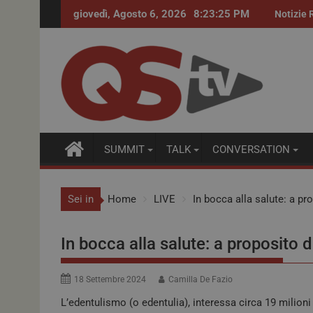
giovedì, Agosto 6, 2026
8:23:26 PM
Procurement farmaceutico. Accordi quadro per i f
Notizie 
SUMMIT
TALK
CONVERSATION
Sei in
Home
LIVE
In bocca alla salute: a p
In bocca alla salute: a proposito 
18 Settembre 2024
Camilla De Fazio
L’edentulismo (o edentulia), interessa circa 19 milioni 