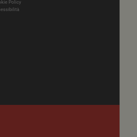
kie Policy
zando la nuova o la
 Youtube.
essibilità
ube per la gestione
lizzazione
Tube per tenere
eo incorporati.
ube per tenere
per i video di
anche determinare se
zando la nuova o la
 Youtube.
licazione per
in caso di utenti
reLink.