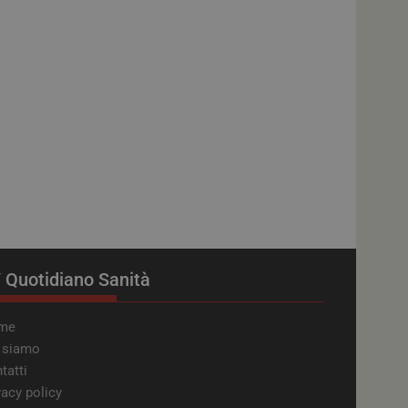
attaforma di
ico, questo cookie
di navigazione del
server nel cluster.
e Universal
ivo del servizio di
gle. Questo cookie
ci assegnando un
ntificatore del
 in un sito e
 sessioni e campagne
 Quotidiano Sanità
 memorizzare le
ente per la loro
ati sul consenso del
e e impostazioni
me
ro preferenze siano
 siamo
tatti
ube per tenere
per i video di
vacy policy
anche determinare se