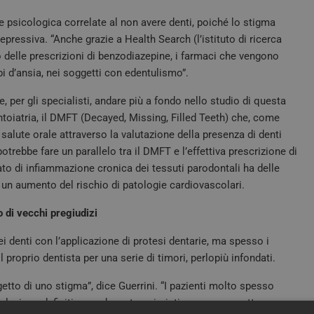
 psicologica correlate al non avere denti, poiché lo stigma
depressiva. “Anche grazie a Health Search (l’istituto di ricerca
delle prescrizioni di benzodiazepine, i farmaci che vengono
rbi d’ansia, nei soggetti con edentulismo”.
, per gli specialisti, andare più a fondo nello studio di questa
oiatria, il DMFT (Decayed, Missing, Filled Teeth) che, come
 salute orale attraverso la valutazione della presenza di denti
potrebbe fare un parallelo tra il DMFT e l’effettiva prescrizione di
tato di infiammazione cronica dei tessuti parodontali ha delle
a un aumento del rischio di patologie cardiovascolari.
 di vecchi pregiudizi
ei denti con l’applicazione di protesi dentarie, ma spesso i
proprio dentista per una serie di timori, perlopiù infondati.
getto di uno stigma”, dice Guerrini. “I pazienti molto spesso
uzione definitiva o adeguata a ripristinare una corretta