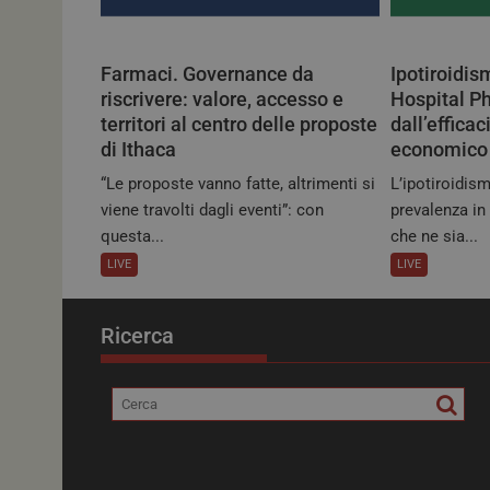
ARRAffinitySameSit
Farmaci. Governance da
Ipotiroidis
_ga
riscrivere: valore, accesso e
Hospital P
territori al centro delle proposte
dall’efficac
di Ithaca
economico 
“Le proposte vanno fatte, altrimenti si
L’ipotiroidis
viene travolti dagli eventi”: con
prevalenza in I
questa...
che ne sia...
LIVE
LIVE
NOME
Ricerca
VISITOR_PRIVACY_
__Secure-YNID