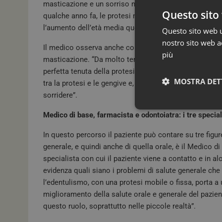
masticazione e un sorriso naturale. Si tratta di una pe
Questo sito 
qualche anno fa, le protesi mobili erano più rare, ass
l’aumento dell’età media questa condizione è incredi
Questo sito web ut
nostro sito web ac
Il medico osserva anche come, alcuni pazienti temano
più
masticazione. “Da molto tempo ormai, abbiamo a disp
perfetta tenuta della protesi sulle gengive. Hanno un e
MOSTRA DET
tra la protesi e le gengive e, naturalmente, consentono 
sorridere”.
Medico di base, farmacista e odontoiatra: i tre speciali
In questo percorso il paziente può contare su tre figur
generale, e quindi anche di quella orale, è il Medico 
specialista con cui il paziente viene a contatto e in al
evidenza quali siano i problemi di salute generale che
l’edentulismo, con una protesi mobile o fissa, porta a 
miglioramento della salute orale e generale del pazien
I cookie necessari con
questo ruolo, soprattutto nelle piccole realtà”.
e l'accesso alle aree 