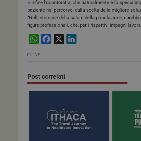
E infine l’odontoiatra, che naturalmente è lo specialista 
NOME
paziente nel percorso, dalla scelta della migliore soluz
_ga_02W55TQLH1
“Nell’interesse della salute della popolazione, sarebb
figure professionali, che, per i rispettivi impegni lavor
PHPSESSID
W
F
X
Li
h
a
n
LIVE
at
c
k
tracking-sites-
ironfish-tracking-
s
e
e
enable
Post correlati
A
b
dI
ARRAffinity
p
o
n
p
o
CookieScriptConse
k
tracking-sites-
ironfish-session-id