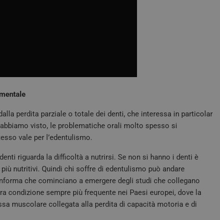
 mentale
lla perdita parziale o totale dei denti, che interessa in particolar
e abbiamo visto, le problematiche orali molto spesso si
tesso vale per l’edentulismo.
ti riguarda la difficoltà a nutrirsi. Se non si hanno i denti è
i più nutritivi. Quindi chi soffre di edentulismo può andare
i informa che cominciano a emergere degli studi che collegano
tra condizione sempre più frequente nei Paesi europei, dove la
ssa muscolare collegata alla perdita di capacità motoria e di