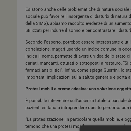
Esistono anche delle problematiche di natura sociale e
sociale può favorire l’insorgenza di disturbi di natura 
della SIMG), abbiamo raccolto evidenze di un aumento 
utilizzati per indurre il sonno e per contrastare i distu
Secondo l’esperto, potrebbe essere interessante e utile
correlazione, magari usando un indice comune in odont
indica il nome, permette di avere un’idea dello stato di
cariati, mancanti, otturati o sottoposti a restauro. “Si 
farmaci ansiolitici”. Infine, come spiega Guerrini, lo s
importanti implicazioni sulla salute generale e porta 
Protesi mobili e creme adesive: una soluzione oggetto
È possibile intervenire sull’assenza totale o parziale d
pazienti esitano a intraprendere questo percorso con il 
“La protesizzazione, in particolare quella mobile, è og
temono che una protesi mobile possa non essere la sol