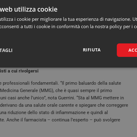
rcezione errata che deriva probabilmente dal fatto che, fino a
web utilizza cookie
ociate al nonno anziano e malmesso. In realtà, ad oggi, con
bilmente comune”.
ilizza i cookie per migliorare la tua esperienza di navigazione. Ut
consenti a tutti i cookie in conformità con la nostra policy per i c
 che una protesi mobile possa spostarsi nel corso della
osizione delle creme adesive che ci permettono di ottenere una
ffetto ammortizzante ed evitano che i residui alimentari si infilino
RIFIUTA
TAGLI
ACC
al paziente di svolgere le normali attività quotidiane e di
Necessari
Marketing
sti a cui rivolgersi
e professionali fondamentali. “Il primo baluardo della salute
di Medicina Generale (MMG), che è quasi sempre il primo
cuni casi anche l’unico”, nota Guerrini. “Sta al MMG mettere in
 derivano da una salute orale carente e spiegare che correggere
Necessari
Marketing
una riduzione dello stato di infiammazione e quindi al
te. Anche il farmacista – continua l’esperto – può svolgere
tribuiscono a rendere fruibile il sito web abilitandone funzionalità di base quali la nav
protette del sito. Il sito web non è in grado di funzionare correttamente senza questi coo
FORNITORE /