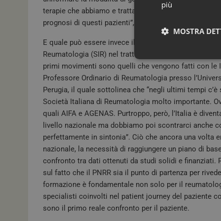
più
terapie che abbiamo e trattando il paziente in maniera
prognosi di questi pazienti”, conclude il Professore.
MOSTRA DET
E quale può essere invece il ruolo ricoperto dalle Socie
Reumatologia (SIR) nel trattare e gestire una patologia
primi movimenti sono quelli che vengono fatti con le I
Professore Ordinario di Reumatologia presso l’Universit
Perugia, il quale sottolinea che “negli ultimi tempi c’è
Società Italiana di Reumatologia molto importante. Ov
quali AIFA e AGENAS. Purtroppo, però, l’Italia è divent
livello nazionale ma dobbiamo poi scontrarci anche co
perfettamente in sintonia”. Ciò che ancora una volta em
nazionale, la necessità di raggiungere un piano di bas
I cookie necessari con
e l'accesso alle aree 
confronto tra dati ottenuti da studi solidi e finanziati
sul fatto che il PNRR sia il punto di partenza per rived
NOME
formazione è fondamentale non solo per il reumatologo,
_ga_02W55TQLH1
specialisti coinvolti nel patient journey del paziente
sono il primo reale confronto per il paziente.
PHPSESSID