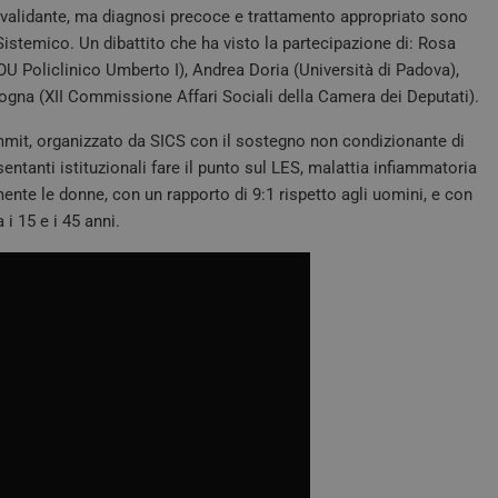
invalidante, ma diagnosi precoce e trattamento appropriato sono
Sistemico. Un dibattito che ha visto la partecipazione di: Rosa
OU Policlinico Umberto I), Andrea Doria (Università di Padova),
ologna (XII Commissione Affari Sociali della Camera dei Deputati).
mmit, organizzato da SICS con il sostegno non condizionante di
entanti istituzionali fare il punto sul LES, malattia infiammatoria
nte le donne, con un rapporto di 9:1 rispetto agli uomini, e con
i 15 e i 45 anni.