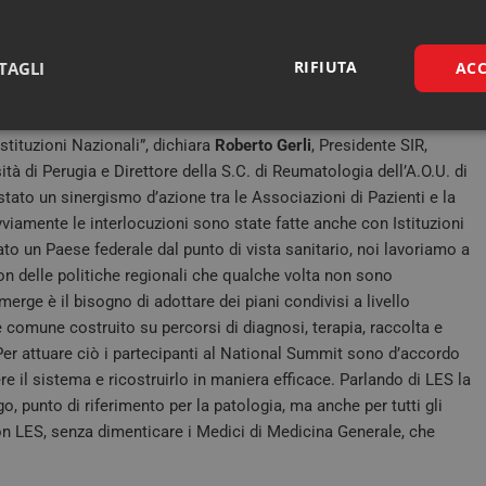
 corretta, avremo veramente la possibilità di modificare la
RIFIUTA
TAGLI
ACC
tà Scientifiche, nello specifico dalla Società Italiana di
 così complessa a livello territoriale? “Come Società Italiana i
Necessari
Marketing
stituzioni Nazionali”, dichiara
Roberto Gerli
, Presidente SIR,
à di Perugia e Direttore della S.C. di Reumatologia dell’A.O.U. di
 stato un sinergismo d’azione tra le Associazioni di Pazienti e la
viamente le interlocuzioni sono state fatte anche con Istituzioni
ato un Paese federale dal punto di vista sanitario, noi lavoriamo a
n delle politiche regionali che qualche volta non sono
Necessari
Marketing
erge è il bisogno di adottare dei piani condivisi a livello
e comune costruito su percorsi di diagnosi, terapia, raccolta e
tribuiscono a rendere fruibile il sito web abilitandone funzionalità di base quali la nav
protette del sito. Il sito web non è in grado di funzionare correttamente senza questi coo
. Per attuare ciò i partecipanti al National Summit sono d’accordo
FORNITORE /
ere il sistema e ricostruirlo in maniera efficace. Parlando di LES la
SCADENZA
DESCRIZIONE
DOMINIO
 punto di riferimento per la patologia, ma anche per tutti gli
.quotidianosanita.it
1 anno 1
Questo cookie viene utilizzato da Google A
 con LES, senza dimenticare i Medici di Medicina Generale, che
mese
mantenere lo stato della sessione.
Sessione
Cookie generato da applicazioni basate sul
PHP.net