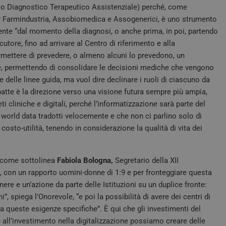
tratta di un identificatore generico utilizz
tv.quotidianosanita.it
so Diagnostico Terapeutico Assistenziale) perché, come
variabili di sessione utente. Normalmente
generato in modo casuale, il modo in cui vi
er Farmindustria, Assobiomedica e Assogenerici, è uno strumento
essere specifico per il sito, ma un buon e
uno stato di accesso per un utente tra le p
iente “dal momento della diagnosi, o anche prima, in poi, partendo
tore, fino ad arrivare al Centro di riferimento e alla
tv.quotidianosanita.it
4
Questo cookie è impostato dall'applicazione 
settimane
sistema di tracking anonimo.
mettere di prevedere, o almeno alcuni lo prevedono, un
2 giorni
pie, permettendo di consolidare le decisioni mediche che vengono
Sessione
Questo cookie viene impostato dai siti Web 
Microsoft
 delle linee guida, ma vuol dire declinare i ruoli di ciascuno da
piattaforma cloud Windows Azure. Viene util
Corporation
bilanciamento del carico per assicurarsi che 
.tv.quotidianosanita.it
ibatte è la direzione verso una visione futura sempre più ampia,
pagina del visitatore vengano instradate all
qualsiasi sessione di navigazione.
i cliniche e digitali, perché l’informatizzazione sarà parte del
nt
5 mesi 3
Questo cookie viene utilizzato dal servizio
al world data tradotti velocemente e che non ci parlino solo di
CookieScript
settimane
per ricordare le preferenze di consenso sui c
tv.quotidianosanita.it
osto-utilità, tenendo in considerazione la qualità di vita dei
È necessario che il banner dei cookie di Co
funzioni correttamente.
tv.quotidianosanita.it
4
Questo cookie è impostato dall'applicazio
settimane
identificatore generico al visitatore.
, come sottolinea
Fabiola Bologna,
Segretario della XII
2 giorni
 con un rapporto uomini-donne di 1:9 e per fronteggiare questa
e
Sessione
Quando si utilizza Microsoft Azure come pi
Microsoft
re e un’azione da parte delle Istituzioni su un duplice fronte:
hosting e si abilita il bilanciamento del car
Corporation
garantisce che le richieste di una sessione 
.tv.quotidianosanita.it
”, spiega l’Onorevole, “e poi la possibilità di avere dei centri di
visitatore siano sempre gestite dallo stesso 
 queste esigenze specifiche”. È qui che gli investimenti del
1 anno 1
Questo nome di cookie è associato a Googl
Google LLC
all’investimento nella digitalizzazione possiamo creare delle
mese
Analytics, che è un aggiornamento significat
.quotidianosanita.it