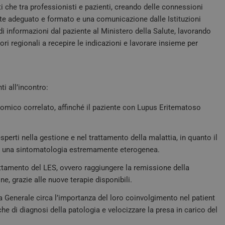
analisi più comunemente utilizzato da Goo
sti che tra professionisti e pazienti, creando delle connessioni
viene utilizzato per distinguere utenti uni
numero generato in modo casuale come ide
te adeguato e formato e una comunicazione dalle Istituzioni
cliente. È incluso in ogni richiesta di pagina
 di informazioni dal paziente al Ministero della Salute, lavorando
utilizzato per calcolare i dati di visitatori,
per i rapporti di analisi dei siti.
tori regionali a recepire le indicazioni e lavorare insieme per
FORNITORE /
ti all’incontro:
SCADENZA
DESCRIZIONE
DOMINIO
nomico correlato, affinché il paziente con Lupus Eritematoso
METADATA
5 mesi 4
Questo cookie viene utilizzato per
YouTube
settimane
scelte di consenso e privacy dell'ut
.youtube.com
interazione con il sito. Registra i d
visitatore riguardo a varie politich
sulla privacy, garantendo che le lo
sperti nella gestione e nel trattamento della malattia, in quanto il
onorate nelle sessioni future.
n una sintomatologia estremamente eterogenea.
.youtube.com
5 mesi 4
Questo cookie è impostato da Yout
settimane
traccia delle preferenze dell'utente 
attamento del LES, ovvero raggiungere la remissione della
Youtube incorporati nei siti; può 
il visitatore del sito web sta utiliz
one, grazie alle nuove terapie disponibili.
vecchia versione dell'interfaccia di
a Generale circa l’importanza del loro coinvolgimento nel patient
T_TOKEN
.youtube.com
5 mesi 4
Questo cookie è impostato da YouT
settimane
dell'autenticazione e della persona
iche di diagnosi della patologia e velocizzare la presa in carico del
dell’esperienza utente