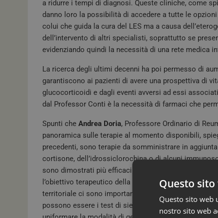
a ridurre i tempi di diagnosi. Queste cliniche, come s
danno loro la possibilità di accedere a tutte le opzion
colui che guida la cura del LES ma a causa dell’eterog
dell’intervento di altri specialisti, soprattutto se pres
evidenziando quindi la necessità di una rete medica int
La ricerca degli ultimi decenni ha poi permesso di aum
garantiscono ai pazienti di avere una prospettiva di v
glucocorticoidi e dagli eventi avversi ad essi associat
dal Professor Conti è la necessità di farmaci che perme
Spunti che
Andrea Doria
, Professore Ordinario di Reum
panoramica sulle terapie al momento disponibili, spie
precedenti, sono terapie da somministrare in aggiunta 
cortisone, dell’idrossiclorochina o di alcuni immunoso
sono dimostrati più efficaci della terapia standard ne
Questo sito 
l’obiettivo terapeutico della remissione clinica o di man
territoriale ci sono importanti differenze in termini di
Questo sito web ut
possono essere i test di sieropositività per il Lupus e 
nostro sito web ac
uniformare la modalità di gestione e di approccio del 