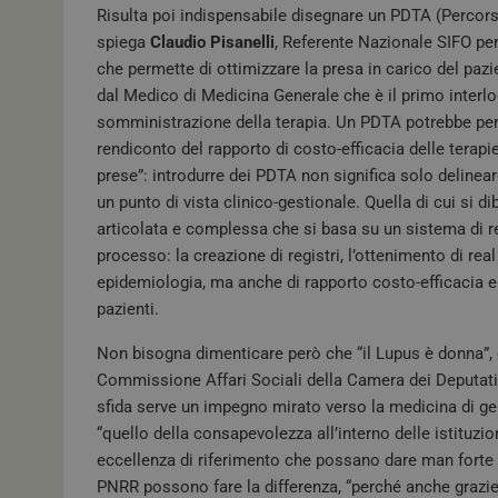
Risulta poi indispensabile disegnare un PDTA (Percor
spiega
Claudio Pisanelli
, Referente Nazionale SIFO p
che permette di ottimizzare la presa in carico del paz
dal Medico di Medicina Generale che è il primo interlocu
tracking-sites-
ironfish-tracking-
somministrazione della terapia. Un PDTA potrebbe per
enable
rendiconto del rapporto di costo-efficacia delle tera
ARRAffinity
prese”: introdurre dei PDTA non significa solo delineare
un punto di vista clinico-gestionale. Quella di cui si d
articolata e complessa che si basa su un sistema di ret
CookieScriptConse
processo: la creazione di registri, l’ottenimento di re
epidemiologia, ma anche di rapporto costo-efficacia e c
pazienti.
tracking-sites-
ironfish-session-id
Non bisogna dimenticare però che “il Lupus è donna”
Commissione Affari Sociali della Camera dei Deputati,
ARRAffinitySameSit
sfida serve un impegno mirato verso la medicina di gene
“quello della consapevolezza all’interno delle istituzioni
eccellenza di riferimento che possano dare man forte a
_ga
PNRR possono fare la differenza, “perché anche grazie 