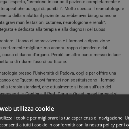
piega l’esperto, “prendono in carico il paziente completamente e
i terapeutiche ad oggi disponibili”. Molto spesso il reumatologo è
eneità della malattia il paziente potrebbe aver bisogno anche
enta gravi manifestazioni cutanee, neurologiche e renali”,
egrata e dedicata alla terapia e alla diagnosi del Lupus.
entare il tasso di sopravvivenza e i farmaci a diposizione
ita certamente migliore, ma ancora troppo dipendente dai
i, causa di danno d’organo. Perciò, un altro punto messo in luce
ttano di ridurre l’uso di cortisone.
atologia presso l’Università di Padova, coglie per offrire una
gando che “questi nuovi farmaci non sostituiscono i farmaci
alla terapia standard, che attualmente si basa sull’uso del
ppressori. – Continua il Prof. Doria – Questi nuovi farmaci si
l migliorare le manifestazioni cliniche” permettendo di raggiungere
web utilizza cookie
tenere una ridotta attività di malattia. A livello regionale e
 utilizzo di farmaci biologici, accesso a sistemi diagnostici come
ilizza i cookie per migliorare la tua esperienza di navigazione. Ut
presenza di Lupus Clinic. “Il nostro obiettivo è quello di
consenti a tutti i cookie in conformità con la nostra policy per i c
paziente, perché se riusciamo a farlo in tempi brevi, con le nuove