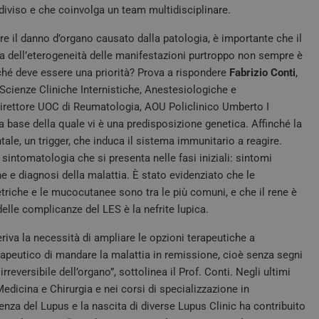
diviso e che coinvolga un team multidisciplinare.
rre il danno d’organo causato dalla patologia, è importante che il
a dell’eterogeneità delle manifestazioni purtroppo non sempre è
ché deve essere una priorità? Prova a rispondere
Fabrizio Conti
,
Scienze Cliniche Internistiche, Anestesiologiche e
Direttore UOC di Reumatologia, AOU Policlinico Umberto I
base della quale vi è una predisposizione genetica. Affinché la
tale, un trigger, che induca il sistema immunitario a reagire.
intomatologia che si presenta nelle fasi iniziali: sintomi
e e diagnosi della malattia. È stato evidenziato che le
triche e le mucocutanee sono tra le più comuni, e che il rene è
a delle complicanze del LES è la nefrite lupica.
riva la necessità di ampliare le opzioni terapeutiche a
erapeutico di mandare la malattia in remissione, cioè senza segni
reversibile dell’organo”, sottolinea il Prof. Conti. Negli ultimi
 Medicina e Chirurgia e nei corsi di specializzazione in
a del Lupus e la nascita di diverse Lupus Clinic ha contribuito