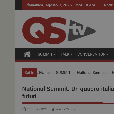
domenica, Agosto 9, 2026
9:24:51 AM
Procurement farmaceutico. Accordi quadro per i far
Notiz
SUMMIT
TALK
CONVERSATION
Sei in
Home
SUMMIT
National Summit
N
National Summit. Un quadro italia
futuri
20 Luglio 2022
Marzia Caposio