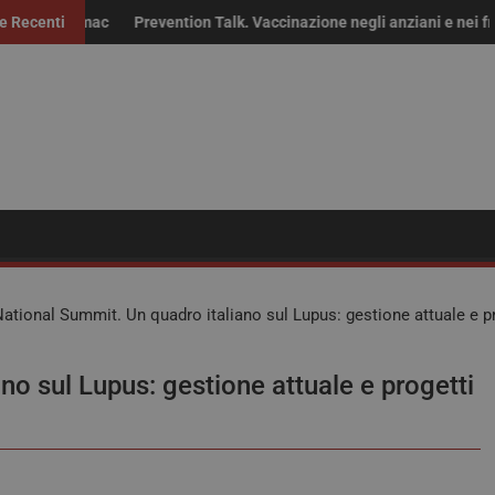
maci fuori brevetto: “Non solo risparmio, servono continuità delle for
ie Recenti
Prevention Talk. Vaccinazione negli anziani e nei fragili: “Serv
Ric
ational Summit. Un quadro italiano sul Lupus: gestione attuale e pr
no sul Lupus: gestione attuale e progetti