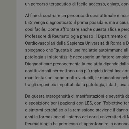
un percorso terapeutico di facile accesso, chiaro, con
Al fine di costruire un percorso di cura ottimale e ridu
LES venga diagnosticato il prima possibile, ma a caus
così facile. Come affrontare anche questa sfida e per
Professore di Reumatologia presso il Dipartimento di 
Cardiovascolari della Sapienza Università di Roma e 
spiegando che “questa è una malattia autoimmune alla 
patologia si slatentizzi è necessario un fattore ambien
Diagnosticare precocemente la malattia dipende dalla s
costituzionali permettono una più rapida identificazion
manifestazioni sono molto variabili, le muscoloschele
tra gli organi più impattati dalla patologia, infatti, un
Da questa eterogeneità di manifestazioni e severità de
disposizione per i pazienti con LES, con “l’obiettivo t
e sintomi perché solo la remissione previene il danno ir
anni la formazione all’interno dei corsi universitari di
Reumatologia ha permesso di approfondire la conoscenz