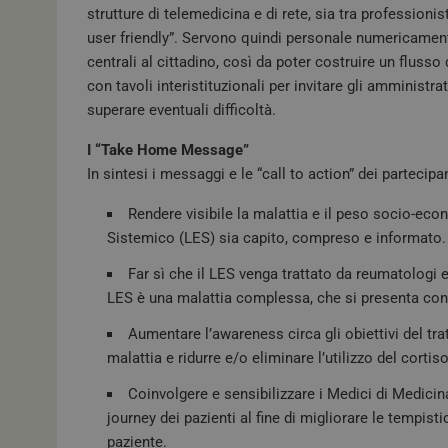
strutture di telemedicina e di rete, sia tra professioni
user friendly”. Servono quindi personale numericamen
centrali al cittadino, così da poter costruire un flusso
con tavoli interistituzionali per invitare gli amministra
superare eventuali difficoltà.
I “Take Home Message”
In sintesi i messaggi e le “call to action” dei partecipan
NOME
Rendere visibile la malattia e il peso socio-eco
VISITOR_PRIVACY_
Sistemico (LES) sia capito, compreso e informato.
Far sì che il LES venga trattato da reumatologi e
LES è una malattia complessa, che si presenta co
__Secure-YNID
Aumentare l’awareness circa gli obiettivi del tr
malattia e ridurre e/o eliminare l’utilizzo del cortis
Coinvolgere e sensibilizzare i Medici di Medicin
__Secure-ROLLOU
journey dei pazienti al fine di migliorare le tempist
paziente.