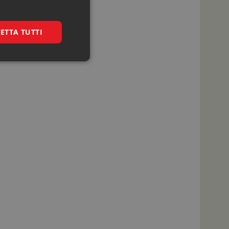
ETTA TUTTI
igazione sulle pagine
kie.
nalytics per
 linguaggio PHP. Si