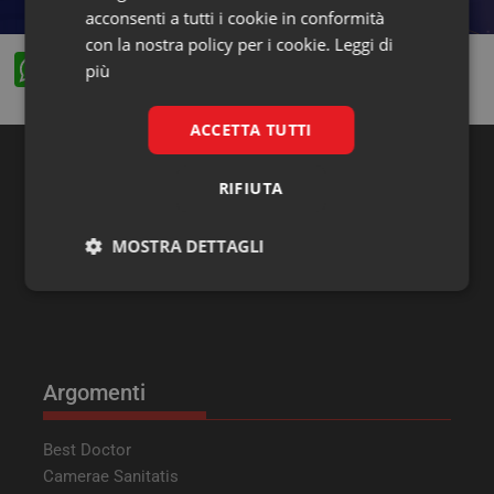
acconsenti a tutti i cookie in conformità
con la nostra policy per i cookie.
Leggi di
W
F
X
Li
più
h
a
n
at
c
k
ACCETTA TUTTI
s
e
e
RIFIUTA
Ricerca
A
b
dI
p
o
n
MOSTRA DETTAGLI
p
o
Necessari
Marketing
k
Argomenti
Necessari
Marketing
Best Doctor
Camerae Sanitatis
I cookie necessari contribuiscono a rendere fruibile il