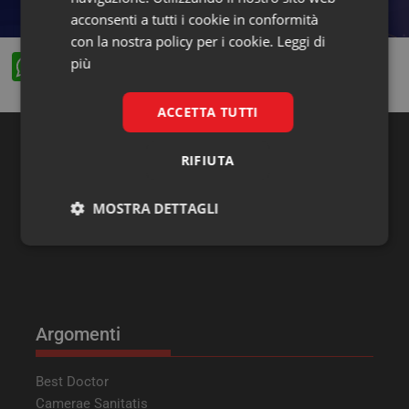
acconsenti a tutti i cookie in conformità
con la nostra policy per i cookie.
Leggi di
W
F
X
Li
più
h
a
n
ACCETTA TUTTI
at
c
k
s
e
e
RIFIUTA
Ricerca
A
b
dI
p
o
n
MOSTRA DETTAGLI
p
o
Necessari
Marketing
k
Argomenti
Necessari
Marketing
Best Doctor
Camerae Sanitatis