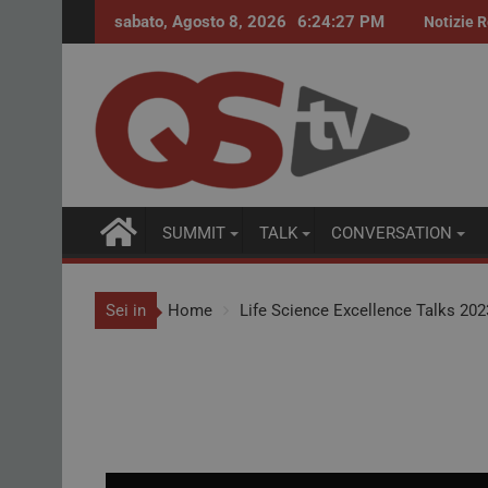
sabato, Agosto 8, 2026
6:24:27 PM
Procurement farmaceutico. Accordi quadro pe
Notizie R
SUMMIT
TALK
CONVERSATION
Sei in
Home
Life Science Excellence Talks 202