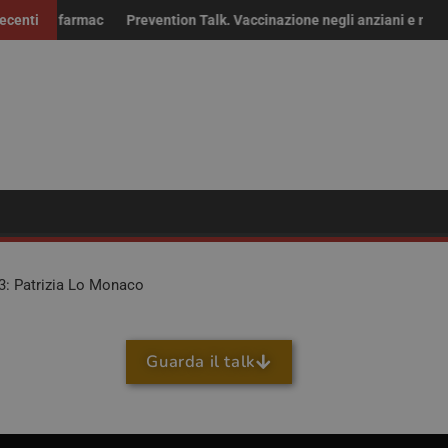
r i farmaci fuori brevetto: “Non solo risparmio, servono continuità de
ecenti
Prevention Talk. Vaccinazione negli anziani e nei fragil
3: Patrizia Lo Monaco
Guarda il talk