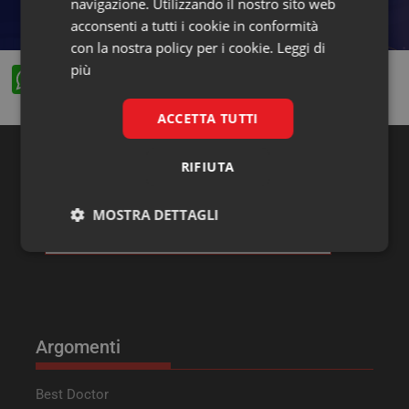
navigazione. Utilizzando il nostro sito web
acconsenti a tutti i cookie in conformità
con la nostra policy per i cookie.
Leggi di
più
W
F
X
Li
h
a
n
ACCETTA TUTTI
at
c
k
s
e
e
RIFIUTA
Ricerca
A
b
dI
MOSTRA DETTAGLI
p
o
n
p
o
Necessari
Marketing
k
Argomenti
Necessari
Marketing
Best Doctor