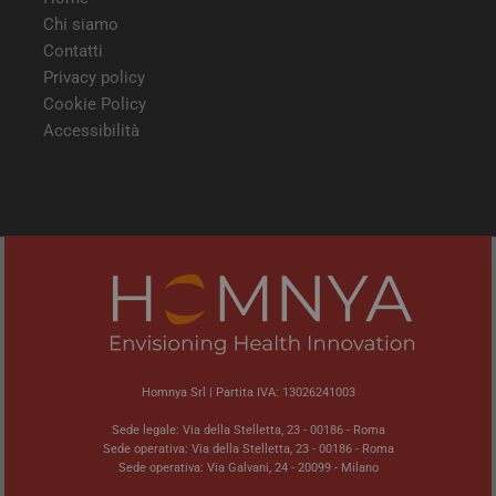
modo
Chi siamo
modo
viene
Contatti
può 
speci
Privacy policy
sito
buon
Cookie Policy
man
Accessibilità
stat
per 
tra l
tracking-sites-
tv.quotidianosanita.it
4
Ques
ironfish-tracking-
settimane
impo
enable
2 giorni
dall
per a
sist
trac
ano
ARRAffinity
Sessione
Ques
Microsoft
vien
Corporation
dai 
.tv.quotidianosanita.it
esegu
piat
Homnya Srl | Partita IVA: 13026241003
clo
Azur
utili
Sede legale: Via della Stelletta, 23 - 00186 - Roma
bila
Sede operativa: Via della Stelletta, 23 - 00186 - Roma
del 
Sede operativa: Via Galvani, 24 - 20099 - Milano
assic
richi