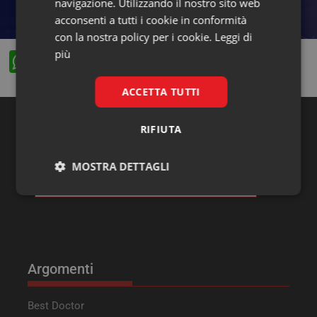
navigazione. Utilizzando il nostro sito web
acconsenti a tutti i cookie in conformità
con la nostra policy per i cookie.
Leggi di
più
W
F
X
Li
h
a
n
ACCETTA TUTTI
at
c
k
s
e
e
RIFIUTA
Ricerca
A
b
dI
MOSTRA DETTAGLI
p
o
n
p
o
Necessari
Marketing
k
Argomenti
Necessari
Marketing
Best Doctor