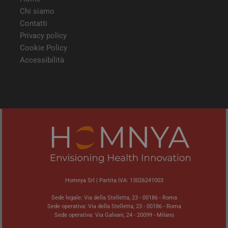
modo
Chi siamo
modo
viene
Contatti
può 
speci
Privacy policy
sito
buon
Cookie Policy
man
Accessibilità
stat
per 
tra l
tracking-sites-
tv.quotidianosanita.it
4
Ques
ironfish-tracking-
settimane
impo
enable
2 giorni
dall
per a
sist
trac
ano
ARRAffinity
Sessione
Ques
Microsoft
vien
Corporation
dai 
.tv.quotidianosanita.it
esegu
piat
Homnya Srl | Partita IVA: 13026241003
clo
Azur
utili
Sede legale: Via della Stelletta, 23 - 00186 - Roma
bila
Sede operativa: Via della Stelletta, 23 - 00186 - Roma
del 
Sede operativa: Via Galvani, 24 - 20099 - Milano
assic
richi