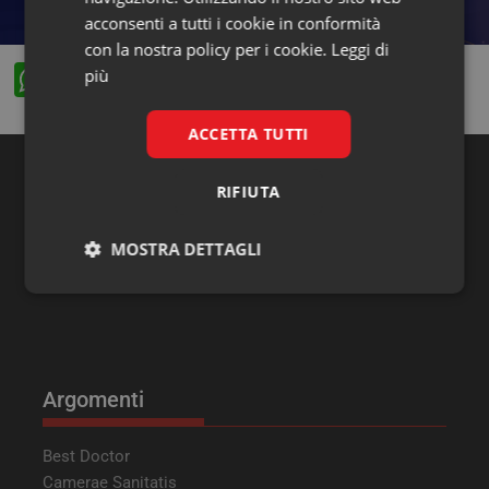
acconsenti a tutti i cookie in conformità
con la nostra policy per i cookie.
Leggi di
W
F
X
Li
più
h
a
n
ACCETTA TUTTI
at
c
k
s
e
e
RIFIUTA
Ricerca
A
b
dI
p
o
n
MOSTRA DETTAGLI
p
o
Necessari
Marketing
k
Argomenti
Necessari
Marketing
Best Doctor
Camerae Sanitatis