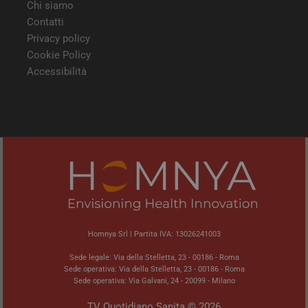
modo
Chi siamo
modo
viene
Contatti
può 
Privacy policy
speci
sito
Cookie Policy
buon
man
Accessibilità
stat
per 
tra l
tracking-sites-
tv.quotidianosanita.it
4
Ques
ironfish-tracking-
settimane
impo
enable
2 giorni
dall
per a
sist
trac
ano
ARRAffinity
Sessione
Ques
Microsoft
vien
Corporation
dai 
.tv.quotidianosanita.it
esegu
piat
Homnya Srl | Partita IVA: 13026241003
clo
Azur
Sede legale: Via della Stelletta, 23 - 00186 - Roma
utili
Sede operativa: Via della Stelletta, 23 - 00186 - Roma
bila
del 
Sede operativa: Via Galvani, 24 - 20099 - Milano
assic
richi
TV Quotidiano Sanita © 2026