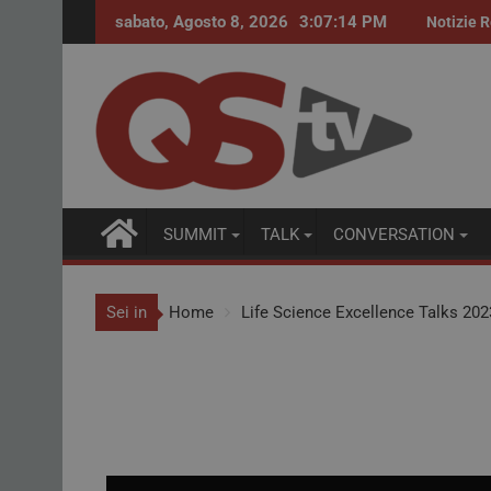
sabato, Agosto 8, 2026
3:07:14 PM
Procurement farmaceutico. Accordi quadro pe
Notizie R
SUMMIT
TALK
CONVERSATION
Sei in
Home
Life Science Excellence Talks 2023