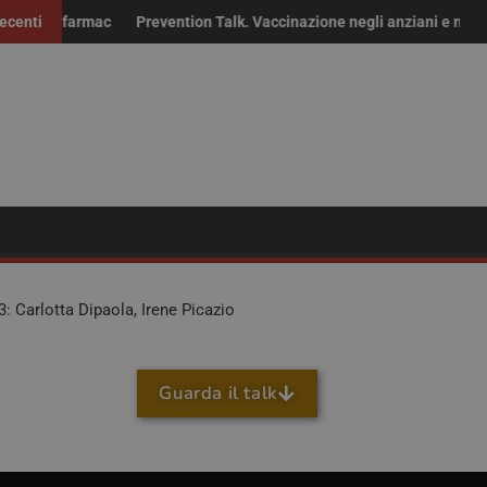
r i farmaci fuori brevetto: “Non solo risparmio, servono continuità de
ecenti
Prevention Talk. Vaccinazione negli anziani e nei fragil
: Carlotta Dipaola, Irene Picazio
Guarda il talk