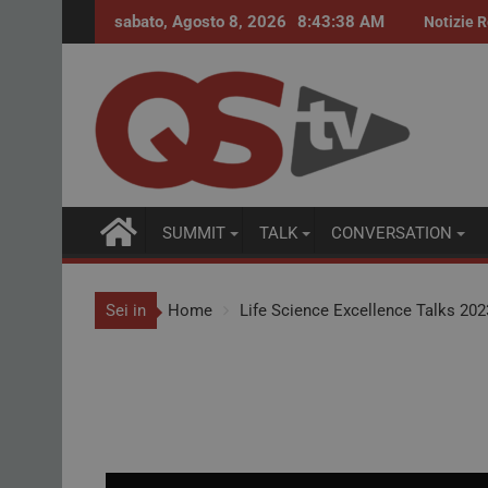
sabato, Agosto 8, 2026
8:43:38 AM
Procurement farmaceutico. Accordi quadro per
Notizie R
SUMMIT
TALK
CONVERSATION
Sei in
Home
Life Science Excellence Talks 202