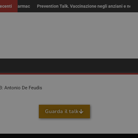
 i farmaci fuori brevetto: “Non solo risparmio, servono continuità del
ecenti
Prevention Talk. Vaccinazione negli anziani e nei fragili
3: Antonio De Feudis
Guarda il talk