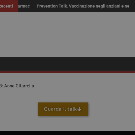
 i farmaci fuori brevetto: “Non solo risparmio, servono continuità del
Recenti
Prevention Talk. Vaccinazione negli anziani e nei fragili
: Anna Citarrella
Guarda il talk