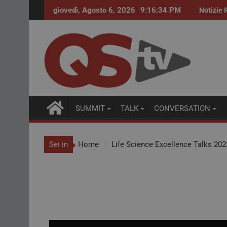
giovedì, Agosto 6, 2026
9:16:35 PM
Procurement farmaceutico. Accordi quadro per
Notizie 
SUMMIT
TALK
CONVERSATION
Sei in
Home
Life Science Excellence Talks 2023