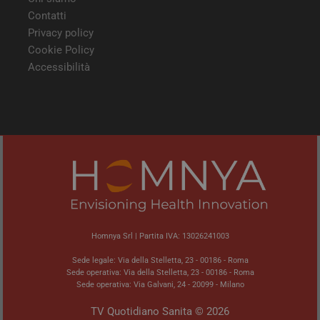
modo
Contatti
viene
può 
Privacy policy
speci
sito
Cookie Policy
buon
Accessibilità
man
stat
per 
tra l
tracking-sites-
tv.quotidianosanita.it
4
Ques
ironfish-tracking-
settimane
impo
enable
2 giorni
dall
per a
sist
trac
ano
ARRAffinity
Sessione
Ques
Microsoft
vien
Corporation
dai 
.tv.quotidianosanita.it
esegu
Homnya Srl | Partita IVA: 13026241003
piat
clo
Azur
Sede legale: Via della Stelletta, 23 - 00186 - Roma
utili
Sede operativa: Via della Stelletta, 23 - 00186 - Roma
bila
Sede operativa: Via Galvani, 24 - 20099 - Milano
del 
assic
richi
TV Quotidiano Sanita © 2026
pagi