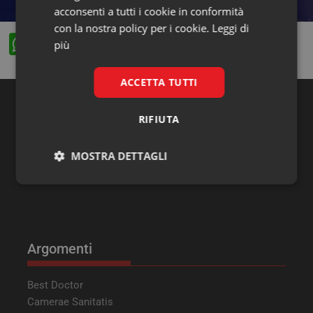
acconsenti a tutti i cookie in conformità
con la nostra policy per i cookie.
Leggi di
W
F
X
Li
più
h
a
n
at
c
k
ACCETTA TUTTI
s
e
e
RIFIUTA
Ricerca
A
b
dI
p
o
n
MOSTRA DETTAGLI
p
o
Necessari
Marketing
k
Argomenti
Necessari
Marketing
Best Doctor
Camerae Sanitatis
I cookie necessari contribuiscono a rendere fruibile il