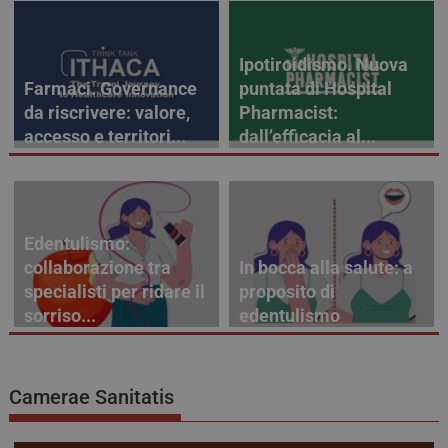
Ipotiroidismo. Nuova
Farmaci. Governance
puntata di Hospital
da riscrivere: valore,
Pharmacist:
accesso e territori...
dall’efficacia al...
Edentulismo:
collaborazione tra
In bocca alla salute: a
specialisti per ridare il
proposito di
sorriso...
edentulismo
Camerae Sanitatis