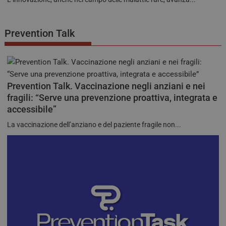
NOME
SCADENZ
DOMINIO
VISITOR_PRIVACY_METADATA
5 mesi 4
YouTube
settimane
.youtube.com
Prevention Talk
Prevention Talk. Vaccinazione negli anziani e nei
fragili: “Serve una prevenzione proattiva, integrata e
accessibile”
La vaccinazione dell’anziano e del paziente fragile non...
__Secure-YNID
.youtube.com
5 mesi 4
settimane