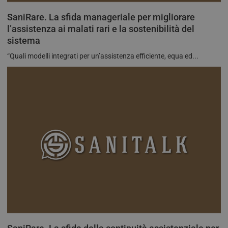
utili
Corporation
Micr
.tv.quotidianosanita.it
SaniRare. La sfida manageriale per migliorare
com
piat
l’assistenza ai malati rari e la sostenibilità del
hosti
sistema
abili
bila
del c
“Quali modelli integrati per un’assistenza efficiente, equa ed...
ques
gara
rich
sess
navi
visi
semp
dall
serv
clust
_ga
1 anno 1
Ques
Google LLC
mese
cook
.quotidianosanita.it
asso
Goo
Univ
Anal
un
aggi
signi
servi
anali
com
utili