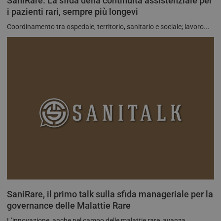
SaniRare. La sfida della continuità assistenziale per
Goog
i pazienti rari, sempre più longevi
cook
utili
dist
Coordinamento tra ospedale, territorio, sanitario e sociale; lavoro...
utent
asse
num
gene
modo
com
iden
del c
incl
richi
pagi
sito 
per c
dati 
sess
camp
rapp
anali
SaniRare, il primo talk sulla sfida manageriale per la
governance delle Malattie Rare
FORNITORE /
L’innovazione, anche nel campo delle malattie rare, avanza...