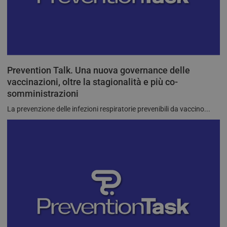
__Secure-ROLLOUT_TOKEN
.youtube.com
5 mesi 4
Prevention Talk. Una nuova governance delle
settimane
vaccinazioni, oltre la stagionalità e più co-
somministrazioni
La prevenzione delle infezioni respiratorie prevenibili da vaccino...
YSC
Sessione
Google LLC
.youtube.com
VISITOR_INFO1_LIVE
5 mesi 4
Google LLC
settimane
.youtube.com