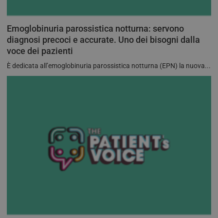
speci
sito
buon
man
Emoglobinuria parossistica notturna: servono
stat
per 
diagnosi precoci e accurate. Uno dei bisogni dalla
tra l
voce dei pazienti
tracking-sites-
tv.quotidianosanita.it
4
Ques
ironfish-tracking-
settimane
impo
È dedicata all’emoglobinuria parossistica notturna (EPN) la nuova...
enable
2 giorni
dall
per a
sist
trac
ano
ARRAffinity
Sessione
Ques
Microsoft
vien
Corporation
dai 
.tv.quotidianosanita.it
esegu
piat
clo
Azur
utili
bila
del 
assic
richi
pagi
visit
ven
inst