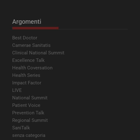
ironfish-tracking-
settimane
impo
enable
2 giorni
dall
per a
sist
trac
Argomenti
ano
ARRAffinity
Sessione
Ques
Microsoft
vien
Corporation
Best Doctor
dai 
.tv.quotidianosanita.it
esegu
Camerae Sanitatis
piat
Clinical National Summit
clo
Azur
Excellence Talk
utili
bila
Health Coversation
del 
assic
Health Series
richi
Impact Factor
pagi
visit
LIVE
ven
inst
National Summit
stes
Patient Voice
qual
sess
Prevention Talk
navi
Regional Summit
CookieScriptConsent
5 mesi 3
Ques
CookieScript
SaniTalk
settimane
viene
tv.quotidianosanita.it
dal s
senza categoria
Cook