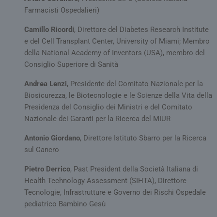
ARRAffinitySameSite
Sessione
Qua
Microsoft
utili
Corporation
Farmacisti Ospedalieri)
Micr
.tv.quotidianosanita.it
com
piat
Camillo Ricordi
, Direttore del Diabetes Research Institute
host
e del Cell Transplant Center, University of Miami; Membro
abili
bila
della National Academy of Inventors (USA), membro del
del c
ques
Consiglio Superiore di Sanità
gara
rich
sess
Andrea Lenzi
, Presidente del Comitato Nazionale per la
navi
Biosicurezza, le Biotecnologie e le Scienze della Vita della
visi
semp
Presidenza del Consiglio dei Ministri e del Comitato
dall
serv
Nazionale dei Garanti per la Ricerca del MIUR
clust
_ga
1 anno 1
Que
Google LLC
Antonio Giordano
, Direttore Istituto Sbarro per la Ricerca
mese
cook
.quotidianosanita.it
sul Cancro
asso
Goo
Univ
Pietro Derrico
, Past President della Società Italiana di
Anal
un
Health Technology Assessment (SIHTA), Direttore
agg
signi
Tecnologie, Infrastrutture e Governo dei Rischi Ospedale
servi
pediatrico Bambino Gesù
anal
com