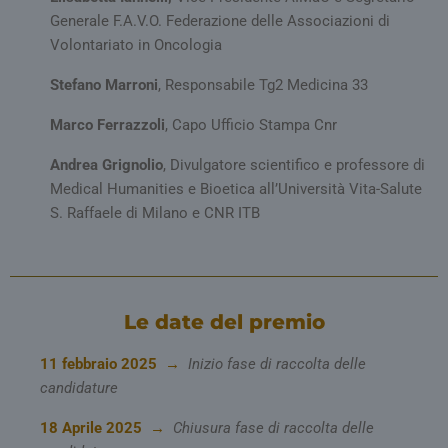
DOMINIO
Generale F.A.V.O. Federazione delle Associazioni di
VISITOR_PRIVACY_METADATA
5 mesi 4
YouTube
Volontariato in Oncologia
settimane
.youtube.com
Stefano Marroni
, Responsabile Tg2 Medicina 33
Marco Ferrazzoli
, Capo Ufficio Stampa Cnr
Andrea Grignolio
, Divulgatore scientifico e professore di
Medical Humanities e Bioetica all’Università Vita-Salute
S. Raffaele di Milano e CNR ITB
__Secure-YNID
.youtube.com
5 mesi 4
Le date del premio
settimane
11 febbraio 2025 →
Inizio fase di raccolta delle
candidature
18 Aprile 2025 →
Chiusura fase di raccolta delle