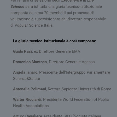
Per la fase di selezione degli
Execellence in Life
stes
Science
sarà istituita una giuria tecnico-istituzionale
qual
sess
composta da circa 20 membri il cui processo di
navi
valutazione è supervisionato dal direttore responsabile
CookieScriptConsent
5 mesi 3
Ques
CookieScript
di Popular Science Italia.
settimane
vien
tv.quotidianosanita.it
dal 
Cook
Scri
rico
La giuria tecnico-istituzionale è così composta:
pref
cons
cook
Guido Rasi,
ex Direttore Generale EMA
visit
nece
Domenico Mantoan,
Direttore Generale Agenas
bann
cook
Cook
Angela Ianaro
, Presidente dell’Intergruppo Parlamentare
Scri
funz
Scienza&Salute
corr
tracking-sites-
tv.quotidianosanita.it
4
Ques
Antonella Polimeni
, Rettore Sapienza Università di Roma
ironfish-session-id
settimane
impo
2 giorni
dall
per 
Walter Ricciardi
, Presidente World Federation of Public
un i
Health Associations
gene
visit
Arturo Cavaliere
, Presidente SIFO (Società Italiana