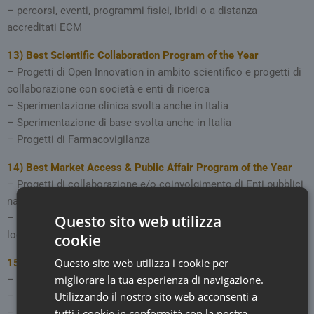
– percorsi, eventi, programmi fisici, ibridi o a distanza
accreditati ECM
13)
Best Scientific Collaboration Program of the Year
– Progetti di Open Innovation in ambito scientifico e progetti di
collaborazione con società e enti di ricerca
– Sperimentazione clinica svolta anche in Italia
– Sperimentazione di base svolta anche in Italia
– Progetti di Farmacovigilanza
14)
Best Market Access & Public Affair Program of the Year
– Progetti di collaborazione e/o coinvolgimento di Enti pubblici
nazionali
Questo sito web utilizza
– Progetti di collaborazione e/o coinvolgimento di Enti pubblici
locali
cookie
Questo sito web utilizza i cookie per
15)
Best Omnichannel & Multichannel Project of the Year
migliorare la tua esperienza di navigazione.
– Progetti multi Stakeholder
Utilizzando il nostro sito web acconsenti a
– Progetti Multicanale
tutti i cookie in conformità con la nostra
– Progetti Omnicanale e Commercial Excellence