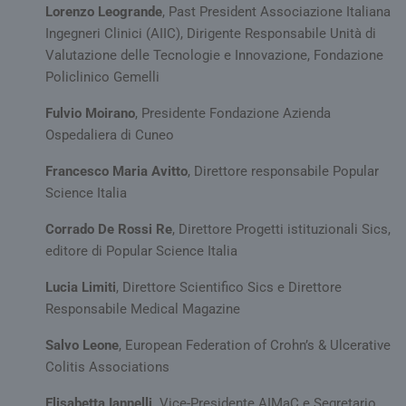
util
Lorenzo Leogrande
, Past President Associazione Italiana
Goog
cook
Ingegneri Clinici (AIIC), Dirigente Responsabile Unità di
util
dist
Valutazione delle Tecnologie e Innovazione, Fondazione
uten
Policlinico Gemelli
ass
num
gene
Fulvio Moirano
, Presidente Fondazione Azienda
mod
com
Ospedaliera di Cuneo
iden
del c
incl
Francesco Maria Avitto
, Direttore responsabile Popular
richi
Science Italia
pagi
sito 
per c
Corrado De Rossi Re
, Direttore Progetti istituzionali Sics,
dati 
sess
editore di Popular Science Italia
camp
rapp
anali
Lucia Limiti
, Direttore Scientifico Sics e Direttore
Responsabile Medical Magazine
Salvo Leone
, European Federation of Crohn’s & Ulcerative
Colitis Associations
FORNITORE /
NOME
SCADENZ
Elisabetta Iannelli,
Vice-Presidente AIMaC e Segretario