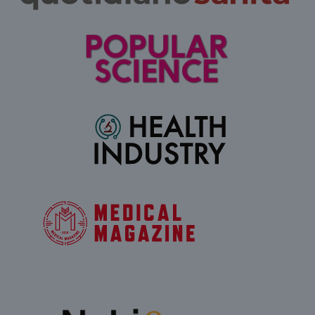
tracking-sites-ironfish-
tv.quotidianosanita.it
4
tracking-named-enable
settimane
2 giorni