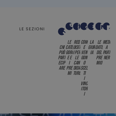
LE SEZIONI
le
req
com
la
le
medi
chi
cate
uisit
e
giur
date
a
può
gori
i per
ven
ia
del
part
part
e e
le
gon
pre
ner
ecip
i
can
o
mio
are
pre
dida
scel
mi
ture
ti
i
vinc
itor
i