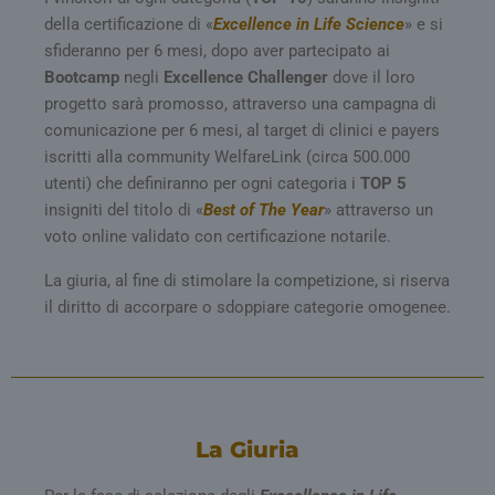
speci
della certificazione di «
Excellence in Life Science
» e si
sito
buo
sfideranno per 6 mesi, dopo aver partecipato ai
man
stat
Bootcamp
negli
Excellence Challenger
dove il loro
per 
progetto sarà promosso, attraverso una campagna di
tra 
comunicazione per 6 mesi, al target di clinici e payers
tracking-sites-
tv.quotidianosanita.it
4
Ques
ironfish-tracking-
settimane
impo
iscritti alla community WelfareLink (circa 500.000
enable
2 giorni
dall
utenti) che definiranno per ogni categoria i
TOP 5
per a
sist
insigniti del titolo di «
Best of The Year
» attraverso un
trac
ano
voto online validato con certificazione notarile.
ARRAffinity
Sessione
Ques
Microsoft
vien
Corporation
La giuria, al fine di stimolare la competizione, si riserva
dai 
.tv.quotidianosanita.it
il diritto di accorpare o sdoppiare categorie omogenee.
eseg
piat
clo
Azur
utili
bila
del 
assi
richi
La Giuria
pagi
visi
ven
inst