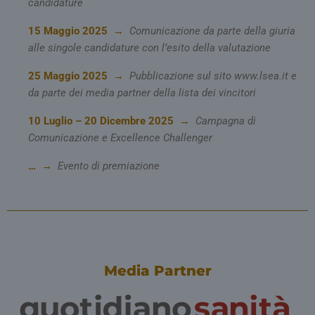
candidature
15 Maggio 2025 →
Comunicazione da parte della giuria
alle singole candidature con l’esito della valutazione
25 Maggio 2025 →
Pubblicazione sul sito www.lsea.it e
__Secure-ROLLOUT_TOKEN
.youtube.com
5 mesi 4
da parte dei media partner della lista dei vincitori
settimane
10 Luglio – 20 Dicembre 2025
→
Campagna di
Comunicazione e Excellence Challenger
… →
Evento di premiazione
YSC
Sessione
Google LLC
.youtube.com
VISITOR_INFO1_LIVE
5 mesi 4
Google LLC
settimane
.youtube.com
Media Partner