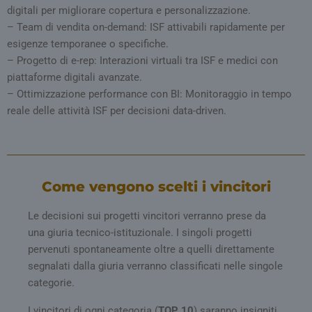
del sito. Il sito web non è in grado di funzionare
digitali per migliorare copertura e personalizzazione.
correttamente senza questi cookie.
– Team di vendita on-demand: ISF attivabili rapidamente per
FORNITORE /
NOME
SCADENZA
DES
esigenze temporanee o specifiche.
DOMINIO
– Progetto di e-rep: Interazioni virtuali tra ISF e medici con
_ga_02W55TQLH1
.quotidianosanita.it
1 anno 1
Ques
mese
vien
piattaforme digitali avanzate.
da G
– Ottimizzazione performance con BI: Monitoraggio in tempo
Anal
mant
reale delle attività ISF per decisioni data-driven.
stat
sess
PHPSESSID
Sessione
Cook
PHP.net
da a
tv.quotidianosanita.it
basa
ling
Si tr
Come vengono scelti i vincitori
iden
gene
util
Le decisioni sui progetti vincitori verranno prese da
mant
varia
una giuria tecnico-istituzionale. I singoli progetti
sess
pervenuti spontaneamente oltre a quelli direttamente
Nor
un 
segnalati dalla giuria verranno classificati nelle singole
gene
modo
categorie.
modo
vien
può 
I vincitori di ogni categoria (
TOP 10
) saranno insigniti