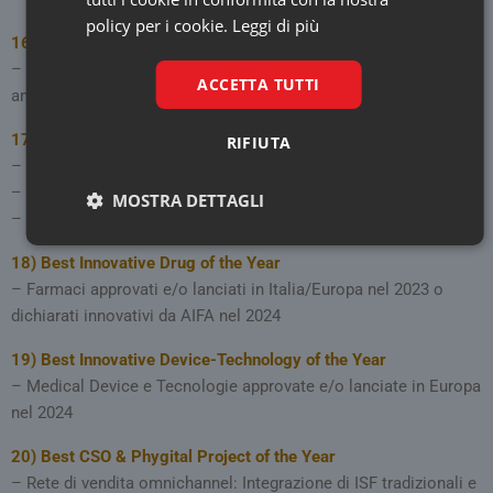
policy per i cookie.
Leggi di più
16)
Best CSR Project of the Year
– Progetti di Responsabilità Sociale d’Impresa e di impatto
ACCETTA TUTTI
ambientale
17)
Best Internal Campaign & HR Project of the Year
RIFIUTA
– Progetti di formazione rivolti valorizzare i talenti in azienda
– Progetti di Gender Equality
MOSTRA DETTAGLI
– Progetti rivolti alla Diversity&Inclusion
Necessari
Marketing
18)
Best Innovative Drug of the Year
– Farmaci approvati e/o lanciati in Italia/Europa nel 2023 o
dichiarati innovativi da AIFA nel 2024
19)
Best Innovative Device-Technology of the Year
– Medical Device e Tecnologie approvate e/o lanciate in Europa
Necessari
Marketing
nel 2024
I cookie necessari contribuiscono a rendere fruibile il
20)
Best CSO & Phygital Project of the Year
sito web abilitandone funzionalità di base quali la
navigazione sulle pagine e l'accesso alle aree protette
– Rete di vendita omnichannel: Integrazione di ISF tradizionali e