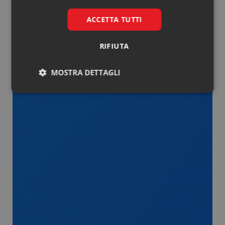
ACCETTA TUTTI
RIFIUTA
MOSTRA DETTAGLI
Necessari
Marketing
Necessari
Marketing
I cookie necessari contribuiscono a rendere fruibile il
sito web abilitandone funzionalità di base quali la
navigazione sulle pagine e l'accesso alle aree
protette del sito. Il sito web non è in grado di
funzionare correttamente senza questi cookie.