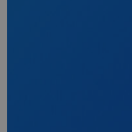
PHPSESSID
tracking-sites-
ironfish-tracking-
enable
ARRAffinity
CookieScriptConse
tracking-sites-
ironfish-session-id
ARRAffinitySameSit