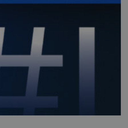
e Universal
ivo del servizio di
gle. Questo cookie
ci assegnando un
ntificatore del
 in un sito e
 sessioni e campagne
 memorizzare le
ente per la loro
ati sul consenso del
e e impostazioni
ro preferenze siano
ube per tenere
per i video di
anche determinare se
zando la nuova o la
 Youtube.
ube per la gestione
lizzazione