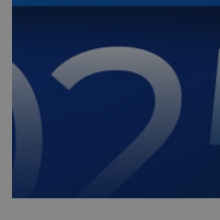
_ga
NOME
VISITOR_PRIVACY_
__Secure-YNID
__Secure-ROLLOU