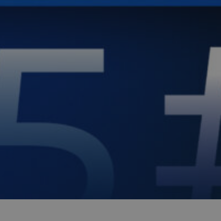
1 anno 1
Questo nome di cookie è associato a Googl
Google LLC
mese
Analytics, che è un aggiornamento significat
.quotidianosanita.it
analisi più comunemente utilizzato da Goo
viene utilizzato per distinguere utenti uni
numero generato in modo casuale come ide
cliente. È incluso in ogni richiesta di pagina
utilizzato per calcolare i dati di visitatori,
per i rapporti di analisi dei siti.
FORNITORE /
SCADENZA
DESCRIZIONE
DOMINIO
METADATA
5 mesi 4
Questo cookie viene utilizzato per
YouTube
settimane
scelte di consenso e privacy dell'ut
.youtube.com
interazione con il sito. Registra i d
visitatore riguardo a varie politich
sulla privacy, garantendo che le lo
onorate nelle sessioni future.
.youtube.com
5 mesi 4
Questo cookie è impostato da Yout
settimane
traccia delle preferenze dell'utente 
Youtube incorporati nei siti; può 
il visitatore del sito web sta utiliz
vecchia versione dell'interfaccia di
T_TOKEN
.youtube.com
5 mesi 4
Questo cookie è impostato da YouT
settimane
dell'autenticazione e della persona