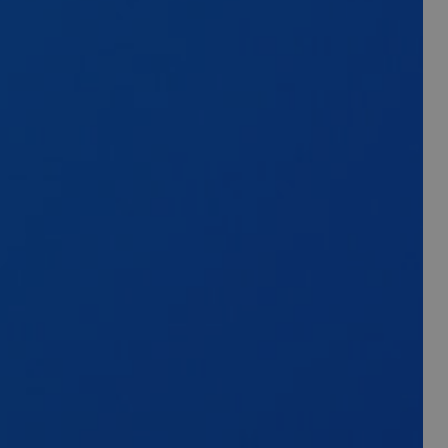
 linguaggio PHP. Si
ato per mantenere le
 è un numero
ene utilizzato può
sempio è mantenere
agine.
per abilitare il
eseguiti sulla
izzato per il
le richieste della
o stesso server in
 Cookie-Script.com
ookie dei visitatori.
okie-Script.com
ne per assegnare un
attaforma di
ico, questo cookie
di navigazione del
server nel cluster.