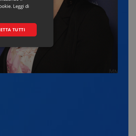
ookie.
Leggi di
ETTA TUTTI
riam
raolo
igazione sulle pagine
kie.
nalytics per